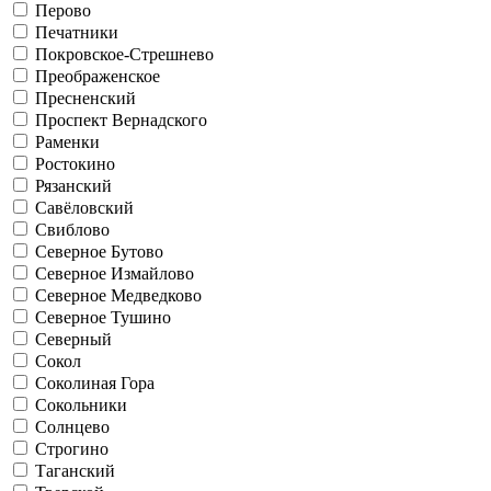
Перово
Печатники
Покровское-Стрешнево
Преображенское
Пресненский
Проспект Вернадского
Раменки
Ростокино
Рязанский
Савёловский
Свиблово
Северное Бутово
Северное Измайлово
Северное Медведково
Северное Тушино
Северный
Сокол
Соколиная Гора
Сокольники
Солнцево
Строгино
Таганский