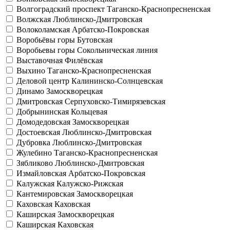
Волгоградский проспект
Таганско-Краснопресненская
Волжская
Люблинско-Дмитровская
Волоколамская
Арбатско-Покровская
Воробьёвы горы
Бутовская
Воробьевы горы
Сокольническая линия
Выставочная
Филёвская
Выхино
Таганско-Краснопресненская
Деловой центр
Калининско-Солнцевская
Динамо
Замоскворецкая
Дмитровская
Серпуховско-Тимирязевская
Добрынинская
Кольцевая
Домодедовская
Замоскворецкая
Достоевская
Люблинско-Дмитровская
Дубровка
Люблинско-Дмитровская
Жулебино
Таганско-Краснопресненская
Зябликово
Люблинско-Дмитровская
Измайловская
Арбатско-Покровская
Калужская
Калужско-Рижская
Кантемировская
Замоскворецкая
Каховская
Каховская
Каширская
Замоскворецкая
Каширская
Каховская