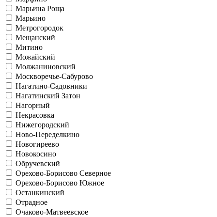
Марьина Роща
Марьино
Метрогородок
Мещанский
Митино
Можайский
Молжаниновский
Москворечье-Сабурово
Нагатино-Садовники
Нагатинский Затон
Нагорный
Некрасовка
Нижегородский
Ново-Переделкино
Новогиреево
Новокосино
Обручевский
Орехово-Борисово Северное
Орехово-Борисово Южное
Останкинский
Отрадное
Очаково-Матвеевское