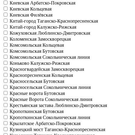
Киевская
Арбатско-Покровская
Киевская
Кольцевая
Киевская
Филёвская
Китай-город
Таганско-Краснопресненская
Китай-город
Калужско-Рижская
Кожуховская
Люблинско-Дмитровская
Коломенская
Замоскворецкая
Комсомольская
Кольцевая
Комсомольская
Бутовская
Комсомольская
Сокольническая линия
Коньково
Калужско-Рижская
Красногвардейская
Замоскворецкая
Краснопресненская
Кольцевая
Красносельская
Бутовская
Красносельская
Сокольническая линия
Красные ворота
Бутовская
Красные Ворота
Сокольническая линия
Крестьянская застава
Люблинско-Дмитровская
Кропоткинская
Бутовская
Кропоткинская
Сокольническая линия
Крылатское
Арбатско-Покровская
Кузнецкий мост
Таганско-Краснопресненская