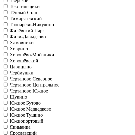
Тверской
Текстильщики
Тёплый Стан
Тимирязевский
Тропарёво-Никулино
Филёвский Парк
Фили-Давыдково
Хамовники
Ховрино
Хорошёво-Мнёвники
Хорошёвский
Царицыно
Черёмушки
Чертаново Северное
Чертаново Центральное
Чертаново Южное
Щукино
Южное Бутово
Южное Медведково
Южное Тушино
Южнопортовый
Якиманка
Ярославский