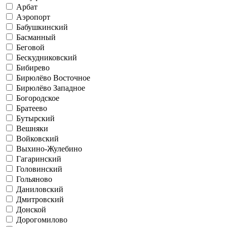
Арбат
Аэропорт
Бабушкинский
Басманный
Беговой
Бескудниковский
Бибирево
Бирюлёво Восточное
Бирюлёво Западное
Богородское
Братеево
Бутырский
Вешняки
Войковский
Выхино-Жулебино
Гагаринский
Головинский
Гольяново
Даниловский
Дмитровский
Донской
Дорогомилово