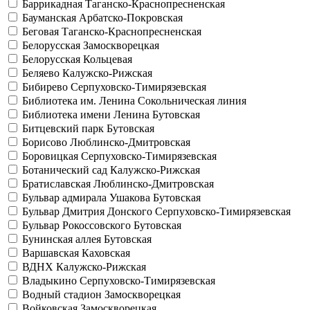
Баррикадная
Таганско-Краснопресненская
Бауманская
Арбатско-Покровская
Беговая
Таганско-Краснопресненская
Белорусская
Замоскворецкая
Белорусская
Кольцевая
Беляево
Калужско-Рижская
Бибирево
Серпуховско-Тимирязевская
Библиотека им. Ленина
Сокольническая линия
Библиотека имени Ленина
Бутовская
Битцевский парк
Бутовская
Борисово
Люблинско-Дмитровская
Боровицкая
Серпуховско-Тимирязевская
Ботанический сад
Калужско-Рижская
Братиславская
Люблинско-Дмитровская
Бульвар адмирала Ушакова
Бутовская
Бульвар Дмитрия Донского
Серпуховско-Тимирязевская
Бульвар Рокоссовского
Бутовская
Бунинская аллея
Бутовская
Варшавская
Каховская
ВДНХ
Калужско-Рижская
Владыкино
Серпуховско-Тимирязевская
Водный стадион
Замоскворецкая
Войковская
Замоскворецкая