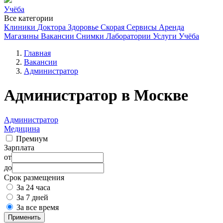
Учёба
Все категории
Клиники
Доктора
Здоровье
Скорая
Сервисы
Аренда
Магазины
Вакансии
Снимки
Лаборатории
Услуги
Учёба
Главная
Вакансии
Администратор
Администратор в Москве
Администратор
Медицина
Премиум
Зарплата
от
до
Срок размещения
За 24 часа
За 7 дней
За все время
Применить