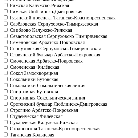
Рижская
Калужско-Рижская
Римская
Люблинско-Дмитровская
Рязанский проспект
Таганско-Краснопресненская
Савёловская
Серпуховско-Тимирязевская
Свиблово
Калужско-Рижская
Севастопольская
Серпуховско-Тимирязевская
Семёновская
Арбатско-Покровская
Серпуховская
Серпуховско-Тимирязевская
Славянский бульвар
Арбатско-Покровская
Смоленская
Арбатско-Покровская
Смоленская
Филёвская
Сокол
Замоскворецкая
Сокольники
Бутовская
Сокольники
Сокольническая линия
Спортивная
Бутовская
Спортивная
Сокольническая линия
Сретенский бульвар
Люблинско-Дмитровская
Строгино
Арбатско-Покровская
Студенческая
Филёвская
Сухаревская
Калужско-Рижская
Сходненская
Таганско-Краснопресненская
Таганская
Кольцевая