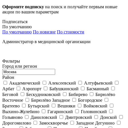
Оформите подписку
на поиск и получайте первым новые
акции по вашим параметрам
Подписаться
По умолчанию
По умолчанию
По новизне
По стоимости
Администратор в медицинской организации
Фильтры
Город или регион
Район
Академический
Алексеевский
Алтуфьевский
Арбат
Аэропорт
Бабушкинский
Басманный
Беговой
Бескудниковский
Бибирево
Бирюлёво
Восточное
Бирюлёво Западное
Богородское
Братеево
Бутырский
Вешняки
Войковский
Выхино-Жулебино
Гагаринский
Головинский
Гольяново
Даниловский
Дмитровский
Донской
Дорогомилово
Замоскворечье
Западное Дегунино