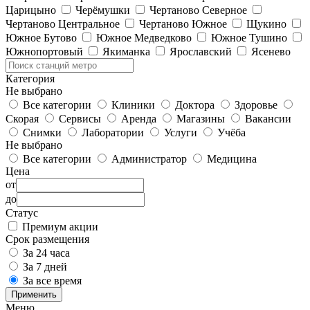
Царицыно
Черёмушки
Чертаново Северное
Чертаново Центральное
Чертаново Южное
Щукино
Южное Бутово
Южное Медведково
Южное Тушино
Южнопортовый
Якиманка
Ярославский
Ясенево
Категория
Не выбрано
Все категории
Клиники
Доктора
Здоровье
Скорая
Сервисы
Аренда
Магазины
Вакансии
Снимки
Лаборатории
Услуги
Учёба
Не выбрано
Все категории
Администратор
Медицина
Цена
от
до
Статус
Премиум акции
Срок размещения
За 24 часа
За 7 дней
За все время
Применить
Меню