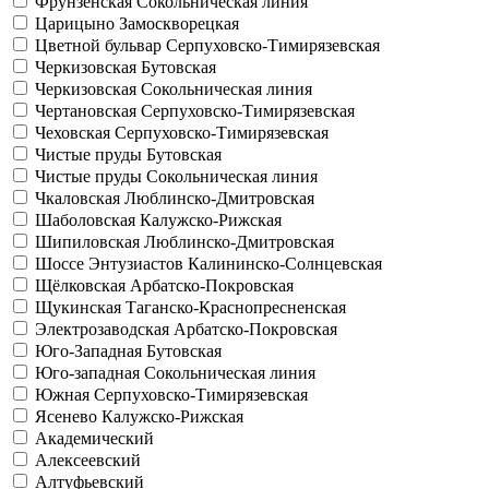
Фрунзенская
Сокольническая линия
Царицыно
Замоскворецкая
Цветной бульвар
Серпуховско-Тимирязевская
Черкизовская
Бутовская
Черкизовская
Сокольническая линия
Чертановская
Серпуховско-Тимирязевская
Чеховская
Серпуховско-Тимирязевская
Чистые пруды
Бутовская
Чистые пруды
Сокольническая линия
Чкаловская
Люблинско-Дмитровская
Шаболовская
Калужско-Рижская
Шипиловская
Люблинско-Дмитровская
Шоссе Энтузиастов
Калининско-Солнцевская
Щёлковская
Арбатско-Покровская
Щукинская
Таганско-Краснопресненская
Электрозаводская
Арбатско-Покровская
Юго-Западная
Бутовская
Юго-западная
Сокольническая линия
Южная
Серпуховско-Тимирязевская
Ясенево
Калужско-Рижская
Академический
Алексеевский
Алтуфьевский