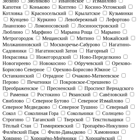
Зюзино
Зябликово
Ивановское
Измайлово
Капотня
Коньково
Коптево
Косино-Ухтомский
Котловка
Красносельский
Крылатское
Кузьминки
Кунцево
Куркино
Левобережный
Лефортово
Лианозово
Ломоносовский
Лосиноостровский
Люблино
Марфино
Марьина Роща
Марьино
Метрогородок
Мещанский
Митино
Можайский
Молжаниновский
Москворечье-Сабурово
Нагатино-
Садовники
Нагатинский Затон
Нагорный
Некрасовка
Нижегородский
Ново-Переделкино
Новогиреево
Новокосино
Обручевский
Орехово-
Борисово Северное
Орехово-Борисово Южное
Останкинский
Отрадное
Очаково-Матвеевское
Перово
Печатники
Покровское-Стрешнево
Преображенское
Пресненский
Проспект Вернадского
Раменки
Ростокино
Рязанский
Савёловский
Свиблово
Северное Бутово
Северное Измайлово
Северное Медведково
Северное Тушино
Северный
Сокол
Соколиная Гора
Сокольники
Солнцево
Строгино
Таганский
Тверской
Текстильщики
Тёплый Стан
Тимирязевский
Тропарёво-Никулино
Филёвский Парк
Фили-Давыдково
Хамовники
Ховрино
Хорошёво-Мнёвники
Хорошёвский