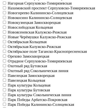
Нагорная
Серпуховско-Тимирязевская
Нахимовский проспект
Серпуховско-Тимирязевская
Новогиреево
Калининско-Солнцевская
Новокосино
Калининско-Солнцевская
Новокузнецкая
Замоскворецкая
Новослободская
Кольцевая
Новоясеневская
Калужско-Рижская
Новые Черёмушки
Калужско-Рижская
Октябрьская
Кольцевая
Октябрьская
Калужско-Рижская
Октябрьское поле
Таганско-Краснопресненская
Орехово
Замоскворецкая
Отрадное
Серпуховско-Тимирязевская
Охотный ряд
Бутовская
Охотный ряд
Сокольническая линия
Павелецкая
Замоскворецкая
Павелецкая
Кольцевая
Парк культуры
Кольцевая
Парк культуры
Бутовская
Парк культуры
Сокольническая линия
Парк Победы
Арбатско-Покровская
Парк Победы
Калининско-Солнцевская