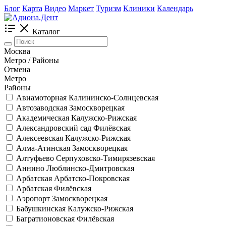
Блог
Карта
Видео
Маркет
Туризм
Клиники
Календарь
Каталог
Москва
Метро / Районы
Отмена
Метро
Районы
Авиамоторная
Калининско-Солнцевская
Автозаводская
Замоскворецкая
Академическая
Калужско-Рижская
Александровский сад
Филёвская
Алексеевская
Калужско-Рижская
Алма-Атинская
Замоскворецкая
Алтуфьево
Серпуховско-Тимирязевская
Аннино
Люблинско-Дмитровская
Арбатская
Арбатско-Покровская
Арбатская
Филёвская
Аэропорт
Замоскворецкая
Бабушкинская
Калужско-Рижская
Багратионовская
Филёвская