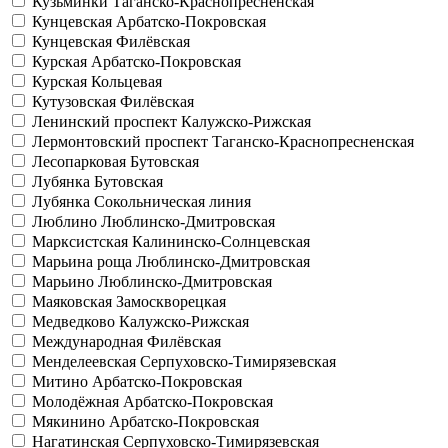
Кузьминки
Таганско-Краснопресненская
Кунцевская
Арбатско-Покровская
Кунцевская
Филёвская
Курская
Арбатско-Покровская
Курская
Кольцевая
Кутузовская
Филёвская
Ленинский проспект
Калужско-Рижская
Лермонтовский проспект
Таганско-Краснопресненская
Лесопарковая
Бутовская
Лубянка
Бутовская
Лубянка
Сокольническая линия
Люблино
Люблинско-Дмитровская
Марксистская
Калининско-Солнцевская
Марьина роща
Люблинско-Дмитровская
Марьино
Люблинско-Дмитровская
Маяковская
Замоскворецкая
Медведково
Калужско-Рижская
Международная
Филёвская
Менделеевская
Серпуховско-Тимирязевская
Митино
Арбатско-Покровская
Молодёжная
Арбатско-Покровская
Мякинино
Арбатско-Покровская
Нагатинская
Серпуховско-Тимирязевская