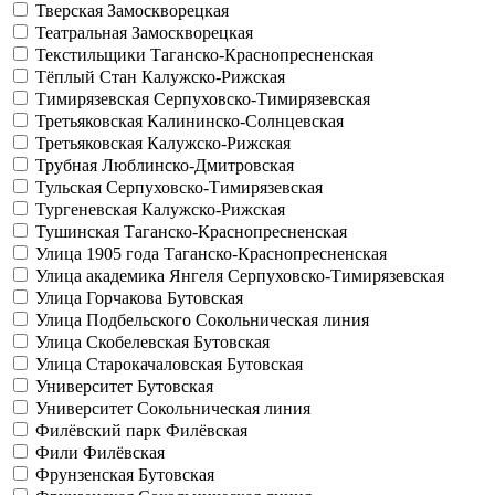
Тверская
Замоскворецкая
Театральная
Замоскворецкая
Текстильщики
Таганско-Краснопресненская
Тёплый Стан
Калужско-Рижская
Тимирязевская
Серпуховско-Тимирязевская
Третьяковская
Калининско-Солнцевская
Третьяковская
Калужско-Рижская
Трубная
Люблинско-Дмитровская
Тульская
Серпуховско-Тимирязевская
Тургеневская
Калужско-Рижская
Тушинская
Таганско-Краснопресненская
Улица 1905 года
Таганско-Краснопресненская
Улица академика Янгеля
Серпуховско-Тимирязевская
Улица Горчакова
Бутовская
Улица Подбельского
Сокольническая линия
Улица Скобелевская
Бутовская
Улица Старокачаловская
Бутовская
Университет
Бутовская
Университет
Сокольническая линия
Филёвский парк
Филёвская
Фили
Филёвская
Фрунзенская
Бутовская