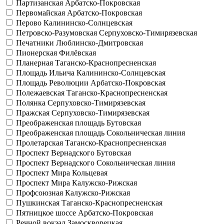
Партизанская
Арбатско-Покровская
Первомайская
Арбатско-Покровская
Перово
Калининско-Солнцевская
Петровско-Разумовская
Серпуховско-Тимирязевская
Печатники
Люблинско-Дмитровская
Пионерская
Филёвская
Планерная
Таганско-Краснопресненская
Площадь Ильича
Калининско-Солнцевская
Площадь Революции
Арбатско-Покровская
Полежаевская
Таганско-Краснопресненская
Полянка
Серпуховско-Тимирязевская
Пражская
Серпуховско-Тимирязевская
Преображенская площадь
Бутовская
Преображенская площадь
Сокольническая линия
Пролетарская
Таганско-Краснопресненская
Проспект Вернадского
Бутовская
Проспект Вернадского
Сокольническая линия
Проспект Мира
Кольцевая
Проспект Мира
Калужско-Рижская
Профсоюзная
Калужско-Рижская
Пушкинская
Таганско-Краснопресненская
Пятницкое шоссе
Арбатско-Покровская
Речной вокзал
Замоскворецкая