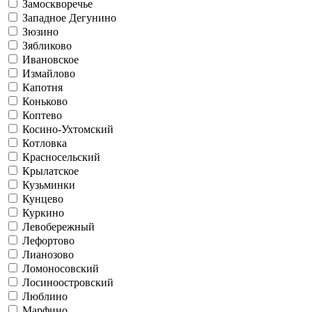
Замоскворечье
Западное Дегунино
Зюзино
Зябликово
Ивановское
Измайлово
Капотня
Коньково
Коптево
Косино-Ухтомский
Котловка
Красносельский
Крылатское
Кузьминки
Кунцево
Куркино
Левобережный
Лефортово
Лианозово
Ломоносовский
Лосиноостровский
Люблино
Марфино