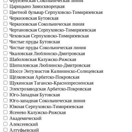
Фрунзенская
Сокольническая линия
Царицыно
Замоскворецкая
Цветной бульвар
Серпуховско-Тимирязевская
Черкизовская
Бутовская
Черкизовская
Сокольническая линия
Чертановская
Серпуховско-Тимирязевская
Чеховская
Серпуховско-Тимирязевская
Чистые пруды
Бутовская
Чистые пруды
Сокольническая линия
Чкаловская
Люблинско-Дмитровская
Шаболовская
Калужско-Рижская
Шипиловская
Люблинско-Дмитровская
Шоссе Энтузиастов
Калининско-Солнцевская
Щёлковская
Арбатско-Покровская
Щукинская
Таганско-Краснопресненская
Электрозаводская
Арбатско-Покровская
Юго-Западная
Бутовская
Юго-западная
Сокольническая линия
Южная
Серпуховско-Тимирязевская
Ясенево
Калужско-Рижская
Академический
Алексеевский
Алтуфьевский