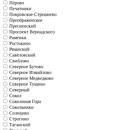
Перово
Печатники
Покровское-Стрешнево
Преображенское
Пресненский
Проспект Вернадского
Раменки
Ростокино
Рязанский
Савёловский
Свиблово
Северное Бутово
Северное Измайлово
Северное Медведково
Северное Тушино
Северный
Сокол
Соколиная Гора
Сокольники
Солнцево
Строгино
Таганский