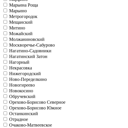
Марьина Роща
Марьино
Метрогородок
Мещанский
Митино
Можайский
Молжаниновский
Москворечье-Сабурово
Нагатино-Садовники
Нагатинский Затон
Нагорный
Некрасовка
Нижегородский
Ново-Переделкино
Новогиреево
Новокосино
Обручевский
Орехово-Борисово Северное
Орехово-Борисово Южное
Останкинский
Отрадное
Очаково-Матвеевское