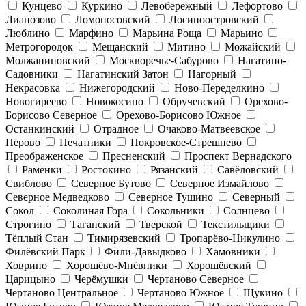
Кунцево
Куркино
Левобережный
Лефортово
Лианозово
Ломоносовский
Лосиноостровский
Люблино
Марфино
Марьина Роща
Марьино
Метрогородок
Мещанский
Митино
Можайский
Молжаниновский
Москворечье-Сабурово
Нагатино-
Садовники
Нагатинский Затон
Нагорный
Некрасовка
Нижегородский
Ново-Переделкино
Новогиреево
Новокосино
Обручевский
Орехово-
Борисово Северное
Орехово-Борисово Южное
Останкинский
Отрадное
Очаково-Матвеевское
Перово
Печатники
Покровское-Стрешнево
Преображенское
Пресненский
Проспект Вернадского
Раменки
Ростокино
Рязанский
Савёловский
Свиблово
Северное Бутово
Северное Измайлово
Северное Медведково
Северное Тушино
Северный
Сокол
Соколиная Гора
Сокольники
Солнцево
Строгино
Таганский
Тверской
Текстильщики
Тёплый Стан
Тимирязевский
Тропарёво-Никулино
Филёвский Парк
Фили-Давыдково
Хамовники
Ховрино
Хорошёво-Мнёвники
Хорошёвский
Царицыно
Черёмушки
Чертаново Северное
Чертаново Центральное
Чертаново Южное
Щукино