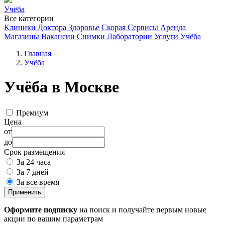
Учёба
Все категории
Клиники
Доктора
Здоровье
Скорая
Сервисы
Аренда
Магазины
Вакансии
Снимки
Лаборатории
Услуги
Учёба
Главная
Учёба
Учёба в Москве
Премиум
Цена
от
до
Срок размещения
За 24 часа
За 7 дней
За все время
Применить
Оформите подписку
на поиск и получайте первым новые
акции по вашим параметрам