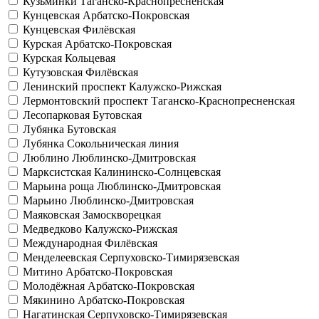
Кузьминки
Таганско-Краснопресненская
Кунцевская
Арбатско-Покровская
Кунцевская
Филёвская
Курская
Арбатско-Покровская
Курская
Кольцевая
Кутузовская
Филёвская
Ленинский проспект
Калужско-Рижская
Лермонтовский проспект
Таганско-Краснопресненская
Лесопарковая
Бутовская
Лубянка
Бутовская
Лубянка
Сокольническая линия
Люблино
Люблинско-Дмитровская
Марксистская
Калининско-Солнцевская
Марьина роща
Люблинско-Дмитровская
Марьино
Люблинско-Дмитровская
Маяковская
Замоскворецкая
Медведково
Калужско-Рижская
Международная
Филёвская
Менделеевская
Серпуховско-Тимирязевская
Митино
Арбатско-Покровская
Молодёжная
Арбатско-Покровская
Мякинино
Арбатско-Покровская
Нагатинская
Серпуховско-Тимирязевская