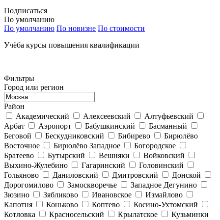
Подписаться
По умолчанию
По умолчанию
По новизне
По стоимости
Учёба курсы повышения квалификации
Фильтры
Город или регион
Район
Академический
Алексеевский
Алтуфьевский
Арбат
Аэропорт
Бабушкинский
Басманный
Беговой
Бескудниковский
Бибирево
Бирюлёво
Восточное
Бирюлёво Западное
Богородское
Братеево
Бутырский
Вешняки
Войковский
Выхино-Жулебино
Гагаринский
Головинский
Гольяново
Даниловский
Дмитровский
Донской
Дорогомилово
Замоскворечье
Западное Дегунино
Зюзино
Зябликово
Ивановское
Измайлово
Капотня
Коньково
Коптево
Косино-Ухтомский
Котловка
Красносельский
Крылатское
Кузьминки