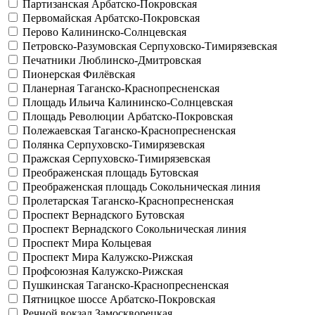
Партизанская
Арбатско-Покровская
Первомайская
Арбатско-Покровская
Перово
Калининско-Солнцевская
Петровско-Разумовская
Серпуховско-Тимирязевская
Печатники
Люблинско-Дмитровская
Пионерская
Филёвская
Планерная
Таганско-Краснопресненская
Площадь Ильича
Калининско-Солнцевская
Площадь Революции
Арбатско-Покровская
Полежаевская
Таганско-Краснопресненская
Полянка
Серпуховско-Тимирязевская
Пражская
Серпуховско-Тимирязевская
Преображенская площадь
Бутовская
Преображенская площадь
Сокольническая линия
Пролетарская
Таганско-Краснопресненская
Проспект Вернадского
Бутовская
Проспект Вернадского
Сокольническая линия
Проспект Мира
Кольцевая
Проспект Мира
Калужско-Рижская
Профсоюзная
Калужско-Рижская
Пушкинская
Таганско-Краснопресненская
Пятницкое шоссе
Арбатско-Покровская
Речной вокзал
Замоскворецкая