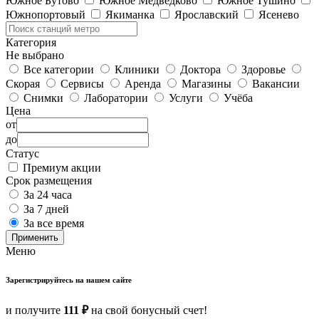
Южное Бутово
Южное Медведково
Южное Тушино
Южнопортовый
Якиманка
Ярославский
Ясенево
Категория
Не выбрано
Все категории
Клиники
Доктора
Здоровье
Скорая
Сервисы
Аренда
Магазины
Вакансии
Снимки
Лаборатории
Услуги
Учёба
Цена
от
до
Статус
Премиум акции
Срок размещения
За 24 часа
За 7 дней
За все время
Применить
Меню
Зарегистрируйтесь на нашем сайте
и получите
111 ₽
на свой бонусный счет!