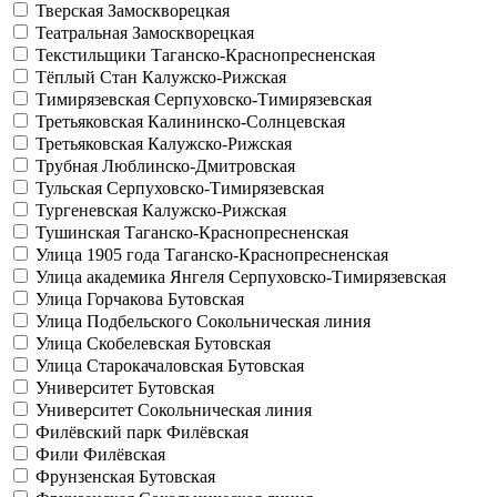
Тверская
Замоскворецкая
Театральная
Замоскворецкая
Текстильщики
Таганско-Краснопресненская
Тёплый Стан
Калужско-Рижская
Тимирязевская
Серпуховско-Тимирязевская
Третьяковская
Калининско-Солнцевская
Третьяковская
Калужско-Рижская
Трубная
Люблинско-Дмитровская
Тульская
Серпуховско-Тимирязевская
Тургеневская
Калужско-Рижская
Тушинская
Таганско-Краснопресненская
Улица 1905 года
Таганско-Краснопресненская
Улица академика Янгеля
Серпуховско-Тимирязевская
Улица Горчакова
Бутовская
Улица Подбельского
Сокольническая линия
Улица Скобелевская
Бутовская
Улица Старокачаловская
Бутовская
Университет
Бутовская
Университет
Сокольническая линия
Филёвский парк
Филёвская
Фили
Филёвская
Фрунзенская
Бутовская