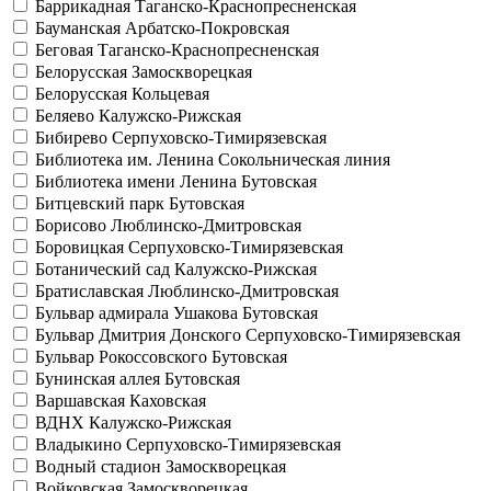
Баррикадная
Таганско-Краснопресненская
Бауманская
Арбатско-Покровская
Беговая
Таганско-Краснопресненская
Белорусская
Замоскворецкая
Белорусская
Кольцевая
Беляево
Калужско-Рижская
Бибирево
Серпуховско-Тимирязевская
Библиотека им. Ленина
Сокольническая линия
Библиотека имени Ленина
Бутовская
Битцевский парк
Бутовская
Борисово
Люблинско-Дмитровская
Боровицкая
Серпуховско-Тимирязевская
Ботанический сад
Калужско-Рижская
Братиславская
Люблинско-Дмитровская
Бульвар адмирала Ушакова
Бутовская
Бульвар Дмитрия Донского
Серпуховско-Тимирязевская
Бульвар Рокоссовского
Бутовская
Бунинская аллея
Бутовская
Варшавская
Каховская
ВДНХ
Калужско-Рижская
Владыкино
Серпуховско-Тимирязевская
Водный стадион
Замоскворецкая
Войковская
Замоскворецкая