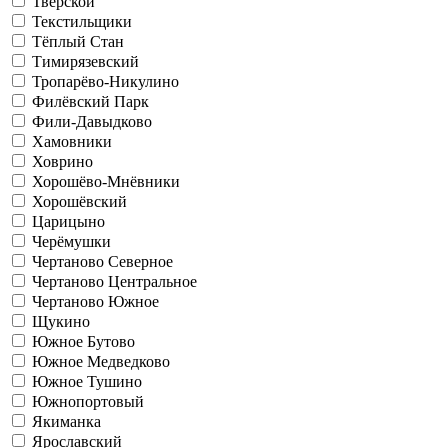
Тверской
Текстильщики
Тёплый Стан
Тимирязевский
Тропарёво-Никулино
Филёвский Парк
Фили-Давыдково
Хамовники
Ховрино
Хорошёво-Мнёвники
Хорошёвский
Царицыно
Черёмушки
Чертаново Северное
Чертаново Центральное
Чертаново Южное
Щукино
Южное Бутово
Южное Медведково
Южное Тушино
Южнопортовый
Якиманка
Ярославский