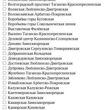
Волгоградский проспект
Таганско-Краснопресненская
Волжская
Люблинско-Дмитровская
Волоколамская
Арбатско-Покровская
Воробьёвы горы
Бутовская
Воробьевы горы
Сокольническая линия
Выставочная
Филёвская
Выхино
Таганско-Краснопресненская
Деловой центр
Калининско-Солнцевская
Динамо
Замоскворецкая
Дмитровская
Серпуховско-Тимирязевская
Добрынинская
Кольцевая
Домодедовская
Замоскворецкая
Достоевская
Люблинско-Дмитровская
Дубровка
Люблинско-Дмитровская
Жулебино
Таганско-Краснопресненская
Зябликово
Люблинско-Дмитровская
Измайловская
Арбатско-Покровская
Калужская
Калужско-Рижская
Кантемировская
Замоскворецкая
Каховская
Каховская
Каширская
Замоскворецкая
Каширская
Каховская