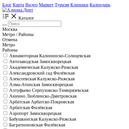
Блог
Карта
Видео
Маркет
Туризм
Клиники
Календарь
Каталог
Москва
Метро / Районы
Отмена
Метро
Районы
Авиамоторная
Калининско-Солнцевская
Автозаводская
Замоскворецкая
Академическая
Калужско-Рижская
Александровский сад
Филёвская
Алексеевская
Калужско-Рижская
Алма-Атинская
Замоскворецкая
Алтуфьево
Серпуховско-Тимирязевская
Аннино
Люблинско-Дмитровская
Арбатская
Арбатско-Покровская
Арбатская
Филёвская
Аэропорт
Замоскворецкая
Бабушкинская
Калужско-Рижская
Багратионовская
Филёвская