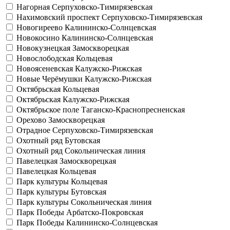
Нагорная
Серпуховско-Тимирязевская
Нахимовский проспект
Серпуховско-Тимирязевская
Новогиреево
Калининско-Солнцевская
Новокосино
Калининско-Солнцевская
Новокузнецкая
Замоскворецкая
Новослободская
Кольцевая
Новоясеневская
Калужско-Рижская
Новые Черёмушки
Калужско-Рижская
Октябрьская
Кольцевая
Октябрьская
Калужско-Рижская
Октябрьское поле
Таганско-Краснопресненская
Орехово
Замоскворецкая
Отрадное
Серпуховско-Тимирязевская
Охотный ряд
Бутовская
Охотный ряд
Сокольническая линия
Павелецкая
Замоскворецкая
Павелецкая
Кольцевая
Парк культуры
Кольцевая
Парк культуры
Бутовская
Парк культуры
Сокольническая линия
Парк Победы
Арбатско-Покровская
Парк Победы
Калининско-Солнцевская