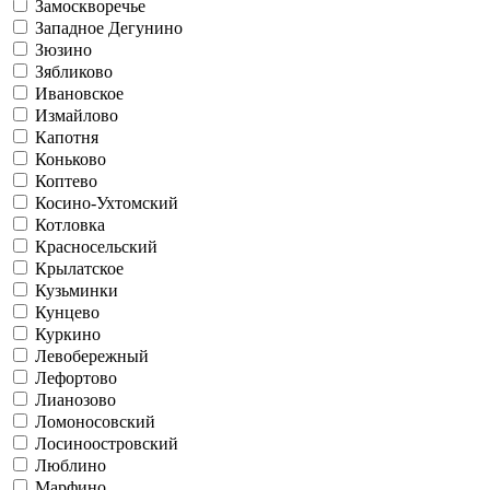
Замоскворечье
Западное Дегунино
Зюзино
Зябликово
Ивановское
Измайлово
Капотня
Коньково
Коптево
Косино-Ухтомский
Котловка
Красносельский
Крылатское
Кузьминки
Кунцево
Куркино
Левобережный
Лефортово
Лианозово
Ломоносовский
Лосиноостровский
Люблино
Марфино