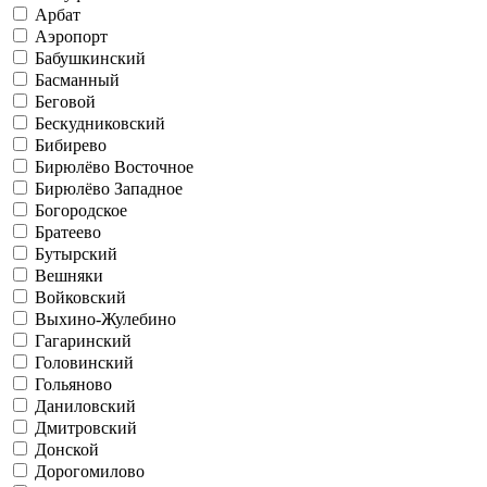
Арбат
Аэропорт
Бабушкинский
Басманный
Беговой
Бескудниковский
Бибирево
Бирюлёво Восточное
Бирюлёво Западное
Богородское
Братеево
Бутырский
Вешняки
Войковский
Выхино-Жулебино
Гагаринский
Головинский
Гольяново
Даниловский
Дмитровский
Донской
Дорогомилово