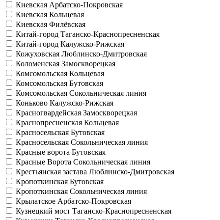
Киевская
Арбатско-Покровская
Киевская
Кольцевая
Киевская
Филёвская
Китай-город
Таганско-Краснопресненская
Китай-город
Калужско-Рижская
Кожуховская
Люблинско-Дмитровская
Коломенская
Замоскворецкая
Комсомольская
Кольцевая
Комсомольская
Бутовская
Комсомольская
Сокольническая линия
Коньково
Калужско-Рижская
Красногвардейская
Замоскворецкая
Краснопресненская
Кольцевая
Красносельская
Бутовская
Красносельская
Сокольническая линия
Красные ворота
Бутовская
Красные Ворота
Сокольническая линия
Крестьянская застава
Люблинско-Дмитровская
Кропоткинская
Бутовская
Кропоткинская
Сокольническая линия
Крылатское
Арбатско-Покровская
Кузнецкий мост
Таганско-Краснопресненская