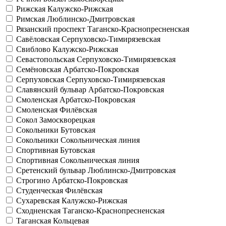
Рижская
Калужско-Рижская
Римская
Люблинско-Дмитровская
Рязанский проспект
Таганско-Краснопресненская
Савёловская
Серпуховско-Тимирязевская
Свиблово
Калужско-Рижская
Севастопольская
Серпуховско-Тимирязевская
Семёновская
Арбатско-Покровская
Серпуховская
Серпуховско-Тимирязевская
Славянский бульвар
Арбатско-Покровская
Смоленская
Арбатско-Покровская
Смоленская
Филёвская
Сокол
Замоскворецкая
Сокольники
Бутовская
Сокольники
Сокольническая линия
Спортивная
Бутовская
Спортивная
Сокольническая линия
Сретенский бульвар
Люблинско-Дмитровская
Строгино
Арбатско-Покровская
Студенческая
Филёвская
Сухаревская
Калужско-Рижская
Сходненская
Таганско-Краснопресненская
Таганская
Кольцевая