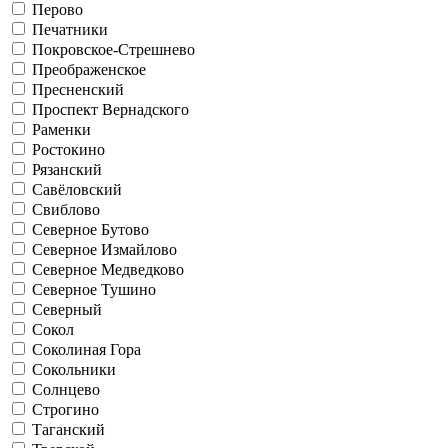
Перово
Печатники
Покровское-Стрешнево
Преображенское
Пресненский
Проспект Вернадского
Раменки
Ростокино
Рязанский
Савёловский
Свиблово
Северное Бутово
Северное Измайлово
Северное Медведково
Северное Тушино
Северный
Сокол
Соколиная Гора
Сокольники
Солнцево
Строгино
Таганский