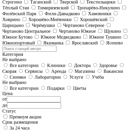
Строгино
Таганский
Тверской
Текстильщики
Тёплый Стан
Тимирязевский
Тропарёво-Никулино
Филёвский Парк
Фили-Давыдково
Хамовники
Ховрино
Хорошёво-Мнёвники
Хорошёвский
Царицыно
Черёмушки
Чертаново Северное
Чертаново Центральное
Чертаново Южное
Щукино
Южное Бутово
Южное Медведково
Южное Тушино
Южнопортовый
Якиманка
Ярославский
Ясенево
Категория
Не выбрано
Все категории
Клиники
Доктора
Здоровье
Скорая
Сервисы
Аренда
Магазины
Вакансии
Снимки
Лаборатории
Услуги
Учёба
Не выбрано
Все категории
Подарки
Цветы
Цена
от
до
Статус
Премиум акции
Срок размещения
За 24 часа