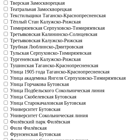
Тверская
Замоскворецкая
Театральная
Замоскворецкая
Текстильщики
Таганско-Краснопресненская
Тёплый Стан
Калужско-Рижская
Тимирязевская
Серпуховско-Тимирязевская
Третьяковская
Калининско-Солнцевская
Третьяковская
Калужско-Рижская
Трубная
Люблинско-Дмитровская
Тульская
Серпуховско-Тимирязевская
Тургеневская
Калужско-Рижская
Тушинская
Таганско-Краснопресненская
Улица 1905 года
Таганско-Краснопресненская
Улица академика Янгеля
Серпуховско-Тимирязевская
Улица Горчакова
Бутовская
Улица Подбельского
Сокольническая линия
Улица Скобелевская
Бутовская
Улица Старокачаловская
Бутовская
Университет
Бутовская
Университет
Сокольническая линия
Филёвский парк
Филёвская
Фили
Филёвская
Фрунзенская
Бутовская