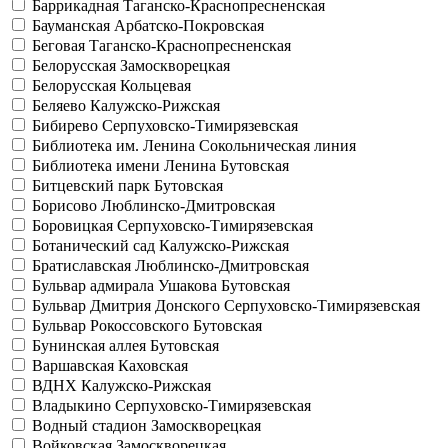
Баррикадная
Таганско-Краснопресненская
Бауманская
Арбатско-Покровская
Беговая
Таганско-Краснопресненская
Белорусская
Замоскворецкая
Белорусская
Кольцевая
Беляево
Калужско-Рижская
Бибирево
Серпуховско-Тимирязевская
Библиотека им. Ленина
Сокольническая линия
Библиотека имени Ленина
Бутовская
Битцевский парк
Бутовская
Борисово
Люблинско-Дмитровская
Боровицкая
Серпуховско-Тимирязевская
Ботанический сад
Калужско-Рижская
Братиславская
Люблинско-Дмитровская
Бульвар адмирала Ушакова
Бутовская
Бульвар Дмитрия Донского
Серпуховско-Тимирязевская
Бульвар Рокоссовского
Бутовская
Бунинская аллея
Бутовская
Варшавская
Каховская
ВДНХ
Калужско-Рижская
Владыкино
Серпуховско-Тимирязевская
Водный стадион
Замоскворецкая
Войковская
Замоскворецкая