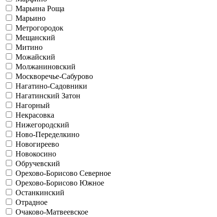
Марьина Роща
Марьино
Метрогородок
Мещанский
Митино
Можайский
Молжаниновский
Москворечье-Сабурово
Нагатино-Садовники
Нагатинский Затон
Нагорный
Некрасовка
Нижегородский
Ново-Переделкино
Новогиреево
Новокосино
Обручевский
Орехово-Борисово Северное
Орехово-Борисово Южное
Останкинский
Отрадное
Очаково-Матвеевское