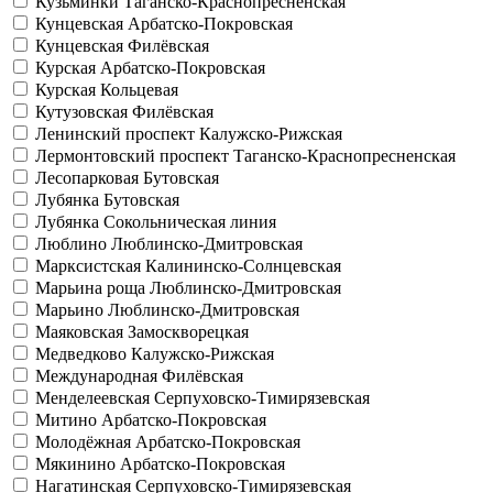
Кузьминки
Таганско-Краснопресненская
Кунцевская
Арбатско-Покровская
Кунцевская
Филёвская
Курская
Арбатско-Покровская
Курская
Кольцевая
Кутузовская
Филёвская
Ленинский проспект
Калужско-Рижская
Лермонтовский проспект
Таганско-Краснопресненская
Лесопарковая
Бутовская
Лубянка
Бутовская
Лубянка
Сокольническая линия
Люблино
Люблинско-Дмитровская
Марксистская
Калининско-Солнцевская
Марьина роща
Люблинско-Дмитровская
Марьино
Люблинско-Дмитровская
Маяковская
Замоскворецкая
Медведково
Калужско-Рижская
Международная
Филёвская
Менделеевская
Серпуховско-Тимирязевская
Митино
Арбатско-Покровская
Молодёжная
Арбатско-Покровская
Мякинино
Арбатско-Покровская
Нагатинская
Серпуховско-Тимирязевская