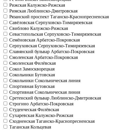
Рижская
Калужско-Рижская
Римская
Люблинско-Дмитровская
Рязанский проспект
Таганско-Краснопресненская
Савёловская
Серпуховско-Тимирязевская
Свиблово
Калужско-Рижская
Севастопольская
Серпуховско-Тимирязевская
Семёновская
Арбатско-Покровская
Серпуховская
Серпуховско-Тимирязевская
Славянский бульвар
Арбатско-Покровская
Смоленская
Арбатско-Покровская
Смоленская
Филёвская
Сокол
Замоскворецкая
Сокольники
Бутовская
Сокольники
Сокольническая линия
Спортивная
Бутовская
Спортивная
Сокольническая линия
Сретенский бульвар
Люблинско-Дмитровская
Строгино
Арбатско-Покровская
Студенческая
Филёвская
Сухаревская
Калужско-Рижская
Сходненская
Таганско-Краснопресненская
Таганская
Кольцевая