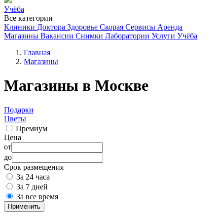
Учёба
Все категории
Клиники
Доктора
Здоровье
Скорая
Сервисы
Аренда
Магазины
Вакансии
Снимки
Лаборатории
Услуги
Учёба
Главная
Магазины
Магазины в Москве
Подарки
Цветы
Премиум
Цена
от
до
Срок размещения
За 24 часа
За 7 дней
За все время
Применить