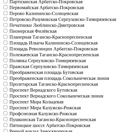
Партизанская
Арбатско-Покровская
Первомайская
Арбатско-Покровская
Перово
Калининско-Солнцевская
Петровско-Разумовская
Серпуховско-Тимирязевская
Печатники
Люблинско-Дмитровская
Пионерская
Филёвская
Планерная
Таганско-Краснопресненская
Площадь Ильича
Калининско-Солнцевская
Площадь Революции
Арбатско-Покровская
Полежаевская
Таганско-Краснопресненская
Полянка
Серпуховско-Тимирязевская
Пражская
Серпуховско-Тимирязевская
Преображенская площадь
Бутовская
Преображенская площадь
Сокольническая линия
Пролетарская
Таганско-Краснопресненская
Проспект Вернадского
Бутовская
Проспект Вернадского
Сокольническая линия
Проспект Мира
Кольцевая
Проспект Мира
Калужско-Рижская
Профсоюзная
Калужско-Рижская
Пушкинская
Таганско-Краснопресненская
Пятницкое шоссе
Арбатско-Покровская
Речной вокзал
Замоскворецкая