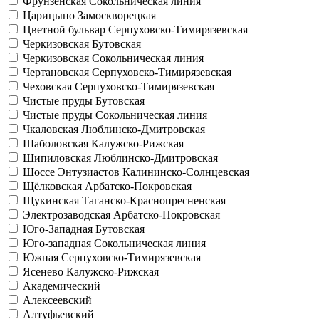
Фрунзенская
Сокольническая линия
Царицыно
Замоскворецкая
Цветной бульвар
Серпуховско-Тимирязевская
Черкизовская
Бутовская
Черкизовская
Сокольническая линия
Чертановская
Серпуховско-Тимирязевская
Чеховская
Серпуховско-Тимирязевская
Чистые пруды
Бутовская
Чистые пруды
Сокольническая линия
Чкаловская
Люблинско-Дмитровская
Шаболовская
Калужско-Рижская
Шипиловская
Люблинско-Дмитровская
Шоссе Энтузиастов
Калининско-Солнцевская
Щёлковская
Арбатско-Покровская
Щукинская
Таганско-Краснопресненская
Электрозаводская
Арбатско-Покровская
Юго-Западная
Бутовская
Юго-западная
Сокольническая линия
Южная
Серпуховско-Тимирязевская
Ясенево
Калужско-Рижская
Академический
Алексеевский
Алтуфьевский