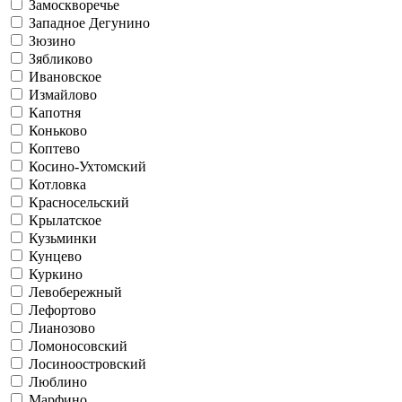
Замоскворечье
Западное Дегунино
Зюзино
Зябликово
Ивановское
Измайлово
Капотня
Коньково
Коптево
Косино-Ухтомский
Котловка
Красносельский
Крылатское
Кузьминки
Кунцево
Куркино
Левобережный
Лефортово
Лианозово
Ломоносовский
Лосиноостровский
Люблино
Марфино