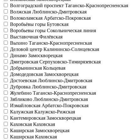
Волгоградский проспект
Таганско-Краснопресненская
Волжская
Люблинско-Дмитровская
Волоколамская
Арбатско-Покровская
Воробьёвы горы
Бутовская
Воробьевы горы
Сокольническая линия
Выставочная
Филёвская
Выхино
Таганско-Краснопресненская
Деловой центр
Калининско-Солнцевская
Динамо
Замоскворецкая
Дмитровская
Серпуховско-Тимирязевская
Добрынинская
Кольцевая
Домодедовская
Замоскворецкая
Достоевская
Люблинско-Дмитровская
Дубровка
Люблинско-Дмитровская
Жулебино
Таганско-Краснопресненская
Зябликово
Люблинско-Дмитровская
Измайловская
Арбатско-Покровская
Калужская
Калужско-Рижская
Кантемировская
Замоскворецкая
Каховская
Каховская
Каширская
Замоскворецкая
Каширская
Каховская