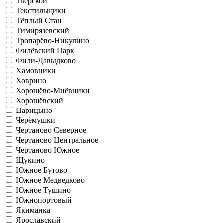
Тверской
Текстильщики
Тёплый Стан
Тимирязевский
Тропарёво-Никулино
Филёвский Парк
Фили-Давыдково
Хамовники
Ховрино
Хорошёво-Мнёвники
Хорошёвский
Царицыно
Черёмушки
Чертаново Северное
Чертаново Центральное
Чертаново Южное
Щукино
Южное Бутово
Южное Медведково
Южное Тушино
Южнопортовый
Якиманка
Ярославский