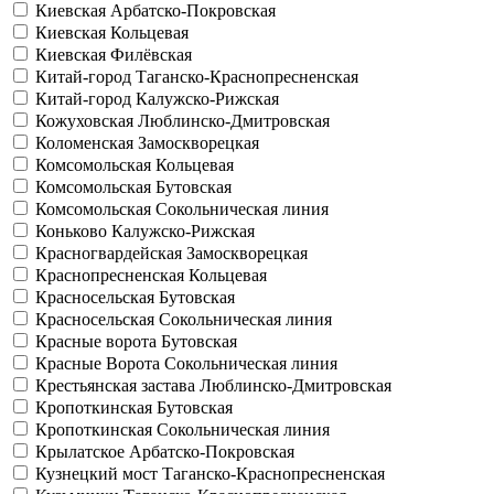
Киевская
Арбатско-Покровская
Киевская
Кольцевая
Киевская
Филёвская
Китай-город
Таганско-Краснопресненская
Китай-город
Калужско-Рижская
Кожуховская
Люблинско-Дмитровская
Коломенская
Замоскворецкая
Комсомольская
Кольцевая
Комсомольская
Бутовская
Комсомольская
Сокольническая линия
Коньково
Калужско-Рижская
Красногвардейская
Замоскворецкая
Краснопресненская
Кольцевая
Красносельская
Бутовская
Красносельская
Сокольническая линия
Красные ворота
Бутовская
Красные Ворота
Сокольническая линия
Крестьянская застава
Люблинско-Дмитровская
Кропоткинская
Бутовская
Кропоткинская
Сокольническая линия
Крылатское
Арбатско-Покровская
Кузнецкий мост
Таганско-Краснопресненская