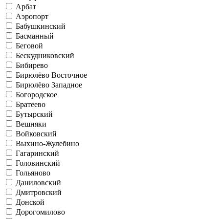
Арбат
Аэропорт
Бабушкинский
Басманный
Беговой
Бескудниковский
Бибирево
Бирюлёво Восточное
Бирюлёво Западное
Богородское
Братеево
Бутырский
Вешняки
Войковский
Выхино-Жулебино
Гагаринский
Головинский
Гольяново
Даниловский
Дмитровский
Донской
Дорогомилово