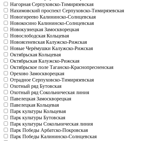
Нагорная
Серпуховско-Тимирязевская
Нахимовский проспект
Серпуховско-Тимирязевская
Новогиреево
Калининско-Солнцевская
Новокосино
Калининско-Солнцевская
Новокузнецкая
Замоскворецкая
Новослободская
Кольцевая
Новоясеневская
Калужско-Рижская
Новые Черёмушки
Калужско-Рижская
Октябрьская
Кольцевая
Октябрьская
Калужско-Рижская
Октябрьское поле
Таганско-Краснопресненская
Орехово
Замоскворецкая
Отрадное
Серпуховско-Тимирязевская
Охотный ряд
Бутовская
Охотный ряд
Сокольническая линия
Павелецкая
Замоскворецкая
Павелецкая
Кольцевая
Парк культуры
Кольцевая
Парк культуры
Бутовская
Парк культуры
Сокольническая линия
Парк Победы
Арбатско-Покровская
Парк Победы
Калининско-Солнцевская