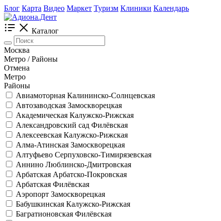
Блог
Карта
Видео
Маркет
Туризм
Клиники
Календарь
Каталог
Москва
Метро / Районы
Отмена
Метро
Районы
Авиамоторная
Калининско-Солнцевская
Автозаводская
Замоскворецкая
Академическая
Калужско-Рижская
Александровский сад
Филёвская
Алексеевская
Калужско-Рижская
Алма-Атинская
Замоскворецкая
Алтуфьево
Серпуховско-Тимирязевская
Аннино
Люблинско-Дмитровская
Арбатская
Арбатско-Покровская
Арбатская
Филёвская
Аэропорт
Замоскворецкая
Бабушкинская
Калужско-Рижская
Багратионовская
Филёвская