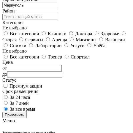
Район
Категория
Не выбрано
Все категории
Клиники
Доктора
Здоровье
Скорая
Сервисы
Аренда
Магазины
Вакансии
Снимки
Лаборатории
Услуги
Учёба
Не выбрано
Все категории
Тренер
Спортзал
Цена
от
до
Статус
Премиум акции
Срок размещения
За 24 часа
За 7 дней
За все время
Применить
Меню
Зарегистрируйтесь на нашем сайте