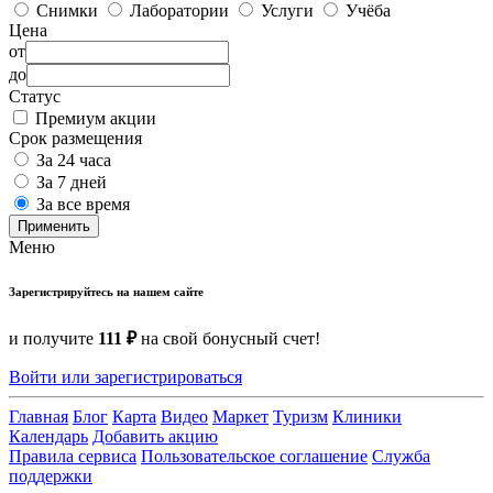
Снимки
Лаборатории
Услуги
Учёба
Цена
от
до
Статус
Премиум акции
Срок размещения
За 24 часа
За 7 дней
За все время
Применить
Меню
Зарегистрируйтесь на нашем сайте
и получите
111 ₽
на свой бонусный счет!
Войти или зарегистрироваться
Главная
Блог
Карта
Видео
Маркет
Туризм
Клиники
Календарь
Добавить акцию
Правила сервиса
Пользовательское соглашение
Служба
поддержки