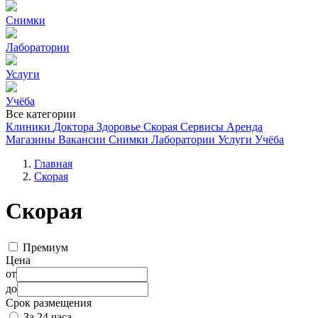
Снимки
Лаборатории
Услуги
Учёба
Все категории
Клиники
Доктора
Здоровье
Скорая
Сервисы
Аренда
Магазины
Вакансии
Снимки
Лаборатории
Услуги
Учёба
Главная
Скорая
Скорая
Премиум
Цена
от
до
Срок размещения
За 24 часа