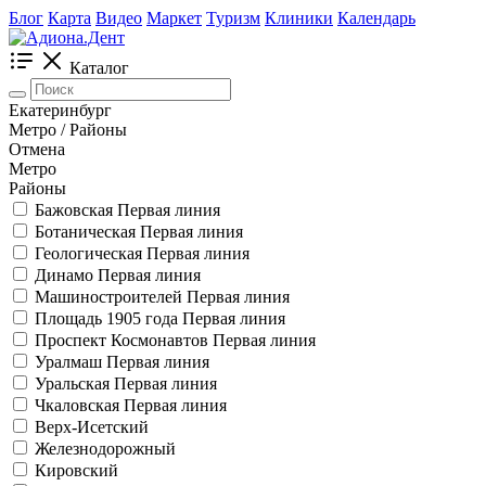
Блог
Карта
Видео
Маркет
Туризм
Клиники
Календарь
Каталог
Екатеринбург
Метро / Районы
Отмена
Метро
Районы
Бажовская
Первая линия
Ботаническая
Первая линия
Геологическая
Первая линия
Динамо
Первая линия
Машиностроителей
Первая линия
Площадь 1905 года
Первая линия
Проспект Космонавтов
Первая линия
Уралмаш
Первая линия
Уральская
Первая линия
Чкаловская
Первая линия
Верх-Исетский
Железнодорожный
Кировский