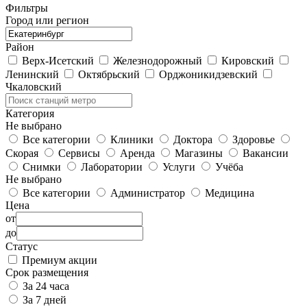
Фильтры
Город или регион
Район
Верх-Исетский
Железнодорожный
Кировский
Ленинский
Октябрьский
Орджоникидзевский
Чкаловский
Категория
Не выбрано
Все категории
Клиники
Доктора
Здоровье
Скорая
Сервисы
Аренда
Магазины
Вакансии
Снимки
Лаборатории
Услуги
Учёба
Не выбрано
Все категории
Администратор
Медицина
Цена
от
до
Статус
Премиум акции
Срок размещения
За 24 часа
За 7 дней