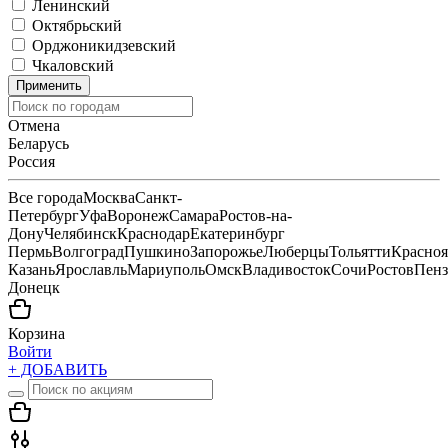
Ленинский
Октябрьский
Орджоникидзевский
Чкаловский
Применить
Отмена
Беларусь
Россия
Все города
Москва
Санкт-
Петербург
Уфа
Воронеж
Самара
Ростов-на-
Дону
Челябинск
Краснодар
Екатеринбург
Пермь
Волгоград
Пушкино
Запорожье
Люберцы
Тольятти
Красноя
Казань
Ярославль
Мариуполь
Омск
Владивосток
Сочи
Ростов
Пенз
Донецк
Корзина
Войти
+ ДОБАВИТЬ