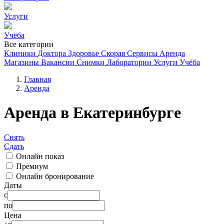
Услуги
Учёба
Все категории
Клиники
Доктора
Здоровье
Скорая
Сервисы
Аренда
Магазины
Вакансии
Снимки
Лаборатории
Услуги
Учёба
Главная
Аренда
Аренда в Екатеринбурге
Снять
Сдать
Онлайн показ
Премиум
Онлайн бронирование
Даты
с
по
Цена