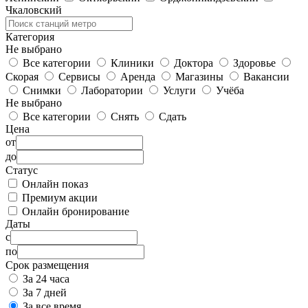
Чкаловский
Категория
Не выбрано
Все категории
Клиники
Доктора
Здоровье
Скорая
Сервисы
Аренда
Магазины
Вакансии
Снимки
Лаборатории
Услуги
Учёба
Не выбрано
Все категории
Снять
Сдать
Цена
от
до
Статус
Онлайн показ
Премиум акции
Онлайн бронирование
Даты
с
по
Срок размещения
За 24 часа
За 7 дней
За все время