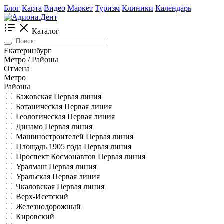
Блог
Карта
Видео
Маркет
Туризм
Клиники
Календарь
Каталог
Екатеринбург
Метро / Районы
Отмена
Метро
Районы
Бажовская
Первая линия
Ботаническая
Первая линия
Геологическая
Первая линия
Динамо
Первая линия
Машиностроителей
Первая линия
Площадь 1905 года
Первая линия
Проспект Космонавтов
Первая линия
Уралмаш
Первая линия
Уральская
Первая линия
Чкаловская
Первая линия
Верх-Исетский
Железнодорожный
Кировский