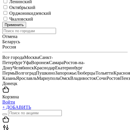
Ленинский
Октябрьский
Орджоникидзевский
Чкаловский
Применить
Отмена
Беларусь
Россия
Все города
Москва
Санкт-
Петербург
Уфа
Воронеж
Самара
Ростов-на-
Дону
Челябинск
Краснодар
Екатеринбург
Пермь
Волгоград
Пушкино
Запорожье
Люберцы
Тольятти
Красноя
Казань
Ярославль
Мариуполь
Омск
Владивосток
Сочи
Ростов
Пенз
Донецк
Корзина
Войти
+ ДОБАВИТЬ