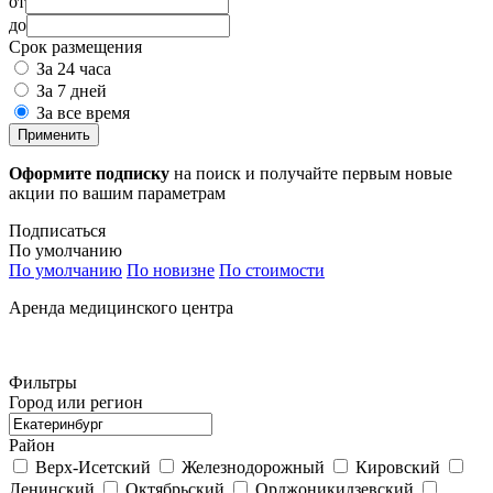
от
до
Срок размещения
За 24 часа
За 7 дней
За все время
Применить
Оформите подписку
на поиск и получайте первым новые
акции по вашим параметрам
Подписаться
По умолчанию
По умолчанию
По новизне
По стоимости
Аренда медицинского центра
Фильтры
Город или регион
Район
Верх-Исетский
Железнодорожный
Кировский
Ленинский
Октябрьский
Орджоникидзевский