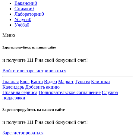
Вакансии
0
Снимки
0
Лаборатории
0
Услуги
0
Учёба
0
Меню
Зарегистрируйтесь на нашем сайте
и получите
111 ₽
на свой бонусный счет!
Войти или зарегистрироваться
Главная
Блог
Карта
Видео
Маркет
Туризм
Клиники
Календарь
Добавить акцию
Правила сервиса
Пользовательское соглашение
Служба
поддержки
Зарегистрируйтесь на нашем сайте
и получите
111 ₽
на свой бонусный счет!
Зарегистрироваться