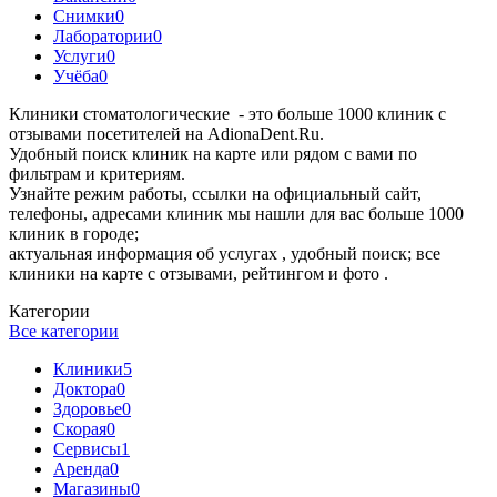
Снимки
0
Лаборатории
0
Услуги
0
Учёба
0
Клиники стоматологические - это больше 1000 клиник с
отзывами посетителей на AdionaDent.Ru.
Удобный поиск клиник на карте или рядом с вами по
фильтрам и критериям.
Узнайте режим работы, ссылки на официальный сайт,
телефоны, адресами клиник мы нашли для вас больше 1000
клиник в городе;
актуальная информация об услугах , удобный поиск; все
клиники на карте с отзывами, рейтингом и фото .
Категории
Все категории
Клиники
5
Доктора
0
Здоровье
0
Скорая
0
Сервисы
1
Аренда
0
Магазины
0