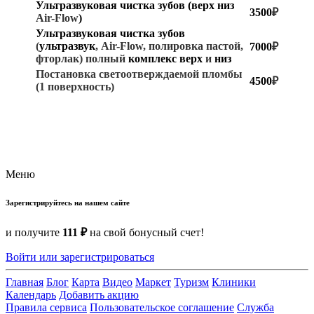
Ультразвуковая чистка зубов (верх низ
3500
₽
Air-Flow
)
Ультразвуковая чистка зубов
(
ультразвук
, Air-Flow, полировка пастой,
7000
₽
фторлак) полный
комплекс
верх
и
низ
Постановка светоотверждаемой пломбы
4500
₽
(1 поверхность)
Меню
Зарегистрируйтесь на нашем сайте
и получите
111 ₽
на свой бонусный счет!
Войти или зарегистрироваться
Главная
Блог
Карта
Видео
Маркет
Туризм
Клиники
Календарь
Добавить акцию
Правила сервиса
Пользовательское соглашение
Служба