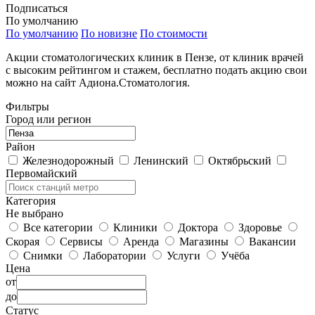
Подписаться
По умолчанию
По умолчанию
По новизне
По стоимости
Акции стоматологических клиник в Пензе, от клиник врачей
с высоким рейтингом и стажем, бесплатно подать акцию свои
можно на сайт Адиона.Стоматология.
Фильтры
Город или регион
Район
Железнодорожный
Ленинский
Октябрьский
Первомайский
Категория
Не выбрано
Все категории
Клиники
Доктора
Здоровье
Скорая
Сервисы
Аренда
Магазины
Вакансии
Снимки
Лаборатории
Услуги
Учёба
Цена
от
до
Статус