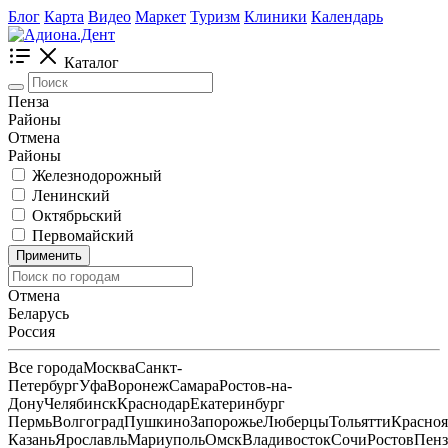
Блог
Карта
Видео
Маркет
Туризм
Клиники
Календарь
Каталог
Пенза
Районы
Отмена
Районы
Железнодорожный
Ленинский
Октябрьский
Первомайский
Применить
Отмена
Беларусь
Россия
Все города
Москва
Санкт-
Петербург
Уфа
Воронеж
Самара
Ростов-на-
Дону
Челябинск
Краснодар
Екатеринбург
Пермь
Волгоград
Пушкино
Запорожье
Люберцы
Тольятти
Красноя
Казань
Ярославль
Мариуполь
Омск
Владивосток
Сочи
Ростов
Пенз