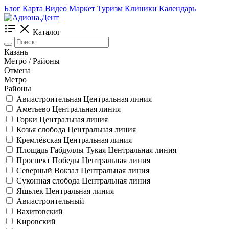
Блог
Карта
Видео
Маркет
Туризм
Клиники
Календарь
Каталог
Казань
Метро / Районы
Отмена
Метро
Районы
Авиастроительная
Центральная линия
Аметьево
Центральная линия
Горки
Центральная линия
Козья слобода
Центральная линия
Кремлёвская
Центральная линия
Площадь Габдуллы Тукая
Центральная линия
Проспект Победы
Центральная линия
Северный Вокзал
Центральная линия
Суконная слобода
Центральная линия
Яшьлек
Центральная линия
Авиастроительный
Вахитовский
Кировский