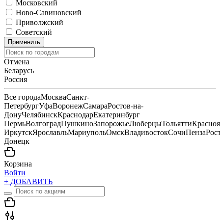
Московский
Ново-Савиновский
Приволжский
Советский
Применить
Отмена
Беларусь
Россия
Все города
Москва
Санкт-
Петербург
Уфа
Воронеж
Самара
Ростов-на-
Дону
Челябинск
Краснодар
Екатеринбург
Пермь
Волгоград
Пушкино
Запорожье
Люберцы
Тольятти
Красноя
Иркутск
Ярославль
Мариуполь
Омск
Владивосток
Сочи
Пенза
Рос
Донецк
Корзина
Войти
+ ДОБАВИТЬ