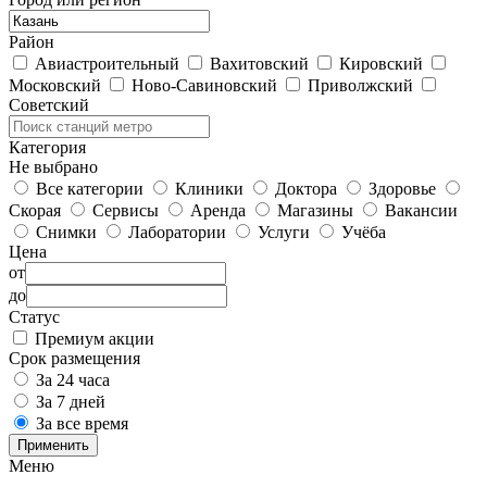
Район
Авиастроительный
Вахитовский
Кировский
Московский
Ново-Савиновский
Приволжский
Советский
Категория
Не выбрано
Все категории
Клиники
Доктора
Здоровье
Скорая
Сервисы
Аренда
Магазины
Вакансии
Снимки
Лаборатории
Услуги
Учёба
Цена
от
до
Статус
Премиум акции
Срок размещения
За 24 часа
За 7 дней
За все время
Применить
Меню